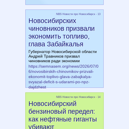
NBS Новости про Новосибирск - 13
Новосибирских
чиновников призвали
экономить топливо,
глава Забайкалья
Губернатор Новосибирской области
Андрей Травников призвал
чиновников ради экономии
https://semnasem.org/news/2026/07/0
6/novosibirskih-chinovnikov-prizvali-
ekonomit-toplivo-glava-zabajkalya-
svyazal-deficit-s-udarami-po-npz-
dajdzhest
NBS Новости про Новосибирск - 14
Новосибирский
бензиновый передел:
как нефтяные гиганты
убивают