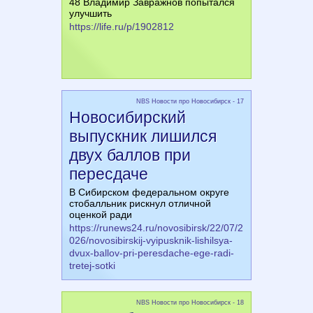
48 Владимир Завражнов попытался
улучшить
https://life.ru/p/1902812
NBS Новости про Новосибирск - 17
Новосибирский
выпускник лишился
двух баллов при
пересдаче
В Сибирском федеральном округе
стобалльник рискнул отличной
оценкой ради
https://runews24.ru/novosibirsk/22/07/2
026/novosibirskij-vyipusknik-lishilsya-
dvux-ballov-pri-peresdache-ege-radi-
tretej-sotki
NBS Новости про Новосибирск - 18