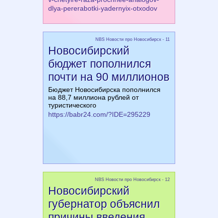
dlya-pererabotki-yadernyix-otxodov
NBS Новости про Новосибирск - 11
Новосибирский
бюджет пополнился
почти на 90 миллионов
Бюджет Новосибирска пополнился
на 88,7 миллиона рублей от
туристического
https://babr24.com/?IDE=295229
NBS Новости про Новосибирск - 12
Новосибирский
губернатор объяснил
причины введения