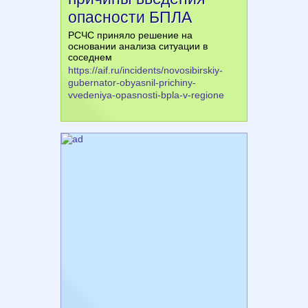
опасности БПЛА
РСЧС приняло решение на
основании анализа ситуации в
соседнем
https://aif.ru/incidents/novosibirskiy-
gubernator-obyasnil-prichiny-
vvedeniya-opasnosti-bpla-v-regione