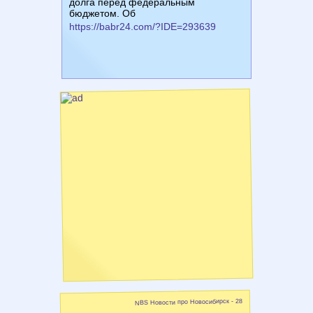
долга перед федеральным
бюджетом. Об
https://babr24.com/?IDE=293639
NBS Новости про Новосибирск - 28