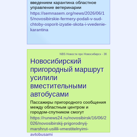
введением карантина областное
управление ветеринарии
https://semnasem.org/news/2026/06/1
5/novosibirskie-fermery-podali-v-sud-
chtoby-osporit-izyatie-skota-i-vvedenie-
karantina
NBS Новости про Новосибирск - 36
Новосибирский
пригородный маршрут
усилили
вместительными
автобусами
Пассажиры пригородного сообщения
между областным центром и
городом-спутником смогут
https://runews24.ru/novosibirsk/16/06/2
026/novosibirskij-prigorodnyij-
marshrut-usilili-vmestitelnyimi-
avtobusami