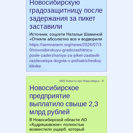
Новосибирскую
градозащитницу после
задержания за пикет
заставили
Источник: соцсети Натальи Шаминой
«Отняли абсолютно все и водворили
https://semnasem.org/news/2026/07/3
0/novosibirskuyu-gradozashitnicu-
posle-zaderzhaniya-za-piket-zastavili-
razdevatsya-dogola-v-psihiatricheskoj-
klinike
NBS Новости про Новосибирск - 8
Новосибирское
предприятие
выплатило свыше 2,3
млрд рублей
В Новосибирской области АО
«Кудряшовское» полностью
возместило ущерб, который