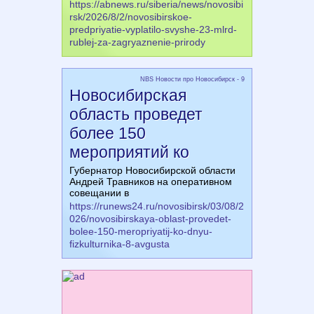
https://abnews.ru/siberia/news/novosibi
rsk/2026/8/2/novosibirskoe-
predpriyatie-vyplatilo-svyshe-23-mlrd-
rublej-za-zagryaznenie-prirody
NBS Новости про Новосибирск - 9
Новосибирская
область проведет
более 150
мероприятий ко
Губернатор Новосибирской области
Андрей Травников на оперативном
совещании в
https://runews24.ru/novosibirsk/03/08/2
026/novosibirskaya-oblast-provedet-
bolee-150-meropriyatij-ko-dnyu-
fizkulturnika-8-avgusta