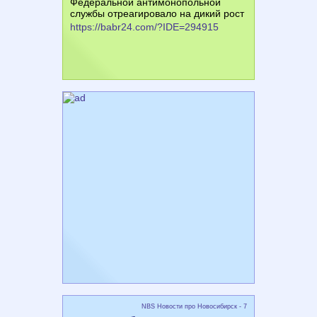
Федеральной антимонопольной
службы отреагировало на дикий рост
https://babr24.com/?IDE=294915
NBS Новости про Новосибирск - 7